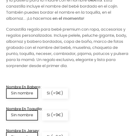
y la pulsera para la madre con el nombre
GRATIS
. Esta
canastilla incluye el nombre del bebé bordado en el cojín.
También puedes bordar el nombre en la toquilla, en el
albornoz... ¡Lo hacemos
en el momento
!
Canastilla regalo para bebé premium con ropa, accesorios y
regalos personalizados. Incluye pelele, peluche gigante, body,
albornoz y babero bordados, capa de baño, marco de fotos
grabado con el nombre del bebé, muselina, chaqueta de
punto, toquilla, neceser, cambiador, pijama, patucos y pulsera
para la mamá. Un regalo exclusivo, elegante y listo para
sorprender desde el primer día.
Nombre En Babero:
Sin nombre
Si (+9€)
Nombre En Toquilla:
Sin nombre
Si (+9€)
Nombre En Jersey: