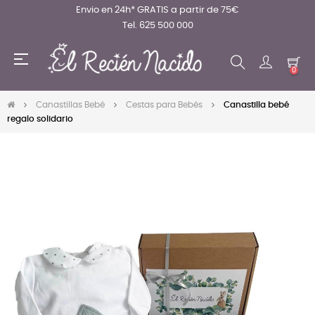
Envio en 24h* GRATIS a partir de 75€
Tel. 625 500 000
Navegación
☰
de
0
palanca
Canastillas Bebé
Cestas para Bebés
Canastilla bebé
regalo solidario