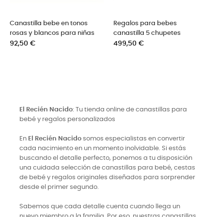
es
Canastilla regalo bebé rosa
Canastillas bebé eco
etes
en juguetero
sostenible
Precio
Precio
165,00 €
50,00 €
El Recién Nacido
: Tu tienda online de canastillas para
bebé y regalos personalizados
En
El Recién Nacido
somos especialistas en convertir
cada nacimiento en un momento inolvidable. Si estás
buscando el detalle perfecto, ponemos a tu disposición
una cuidada selección de canastillas para bebé, cestas
de bebé y regalos originales diseñados para sorprender
desde el primer segundo.
Sabemos que cada detalle cuenta cuando llega un
nuevo miembro a la familia. Por eso, nuestras canastillas