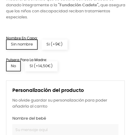
donado íntegramente a la
"Fundación Cadete",
que asegura
que los niños con discapacidad reciban tratamientos
especiales.
Nombre En Capa:
Sin nombre
Si (+9€)
Pulsera Para La Madre:
No
SI (+14,50€)
Personalización del producto
No olvide guardar su personalización para poder
añadirla al carrito
Nombre del bebé