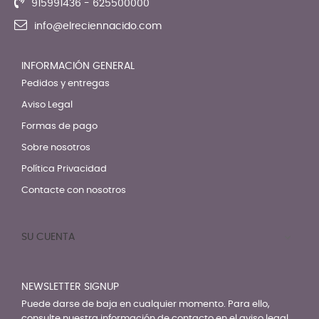
915991436 - 625500000
info@elreciennacido.com
INFORMACIÓN GENERAL
Pedidos y entregas
Aviso Legal
Formas de pago
Sobre nosotros
Política Privacidad
Contacte con nosotros
SU CUENTA

NEWSLETTER SIGNUP
Puede darse de baja en cualquier momento. Para ello,
consulte nuestra información de contacto en el aviso legal.