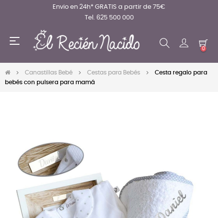
Envio en 24h* GRATIS a partir de 75€
Tel. 625 500 000
Navegación
☰
de
0
palanca
Canastillas Bebé
Cestas para Bebés
Cesta regalo para
bebés con pulsera para mamá