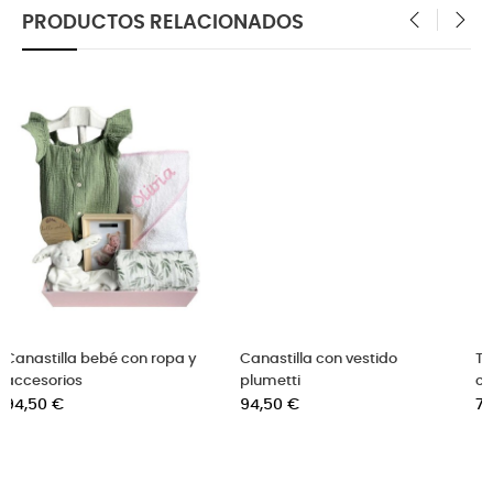
PRODUCTOS RELACIONADOS
‹
›
Canastilla con vestido
Tarta de pañales grande en 3
plumetti
colores
Precio
Precio
94,50 €
79,00 €