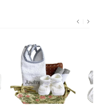
‹
›
¡EN OFERTA!