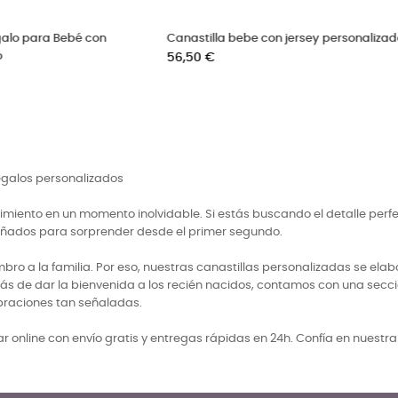
lógica sostenible
Canastilla para recién nacido pelele
rayas
Precio
96,50 €
regalos personalizados
miento en un momento inolvidable. Si estás buscando el detalle perf
señados para sorprender desde el primer segundo.
 a la familia. Por eso, nuestras canastillas personalizadas se elabo
ás de dar la bienvenida a los recién nacidos, contamos con una secci
braciones tan señaladas.
 online con envío gratis y entregas rápidas en 24h. Confía en nuestr