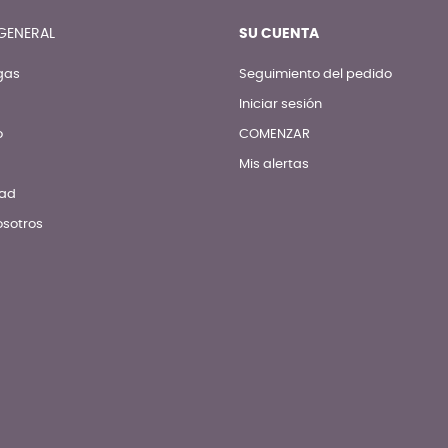
GENERAL
SU CUENTA
gas
Seguimiento del pedido
Iniciar sesión
o
COMENZAR
Mis alertas
dad
osotros