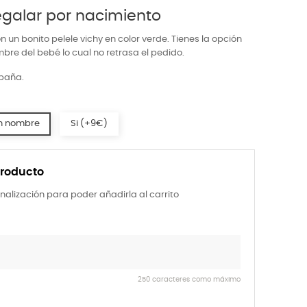
egalar por nacimiento
n un bonito pelele vichy en color verde. Tienes la opción
bre del bebé lo cual no retrasa el pedido.
spaña.
n nombre
Si (+9€)
producto
nalización para poder añadirla al carrito
250 caracteres como máximo