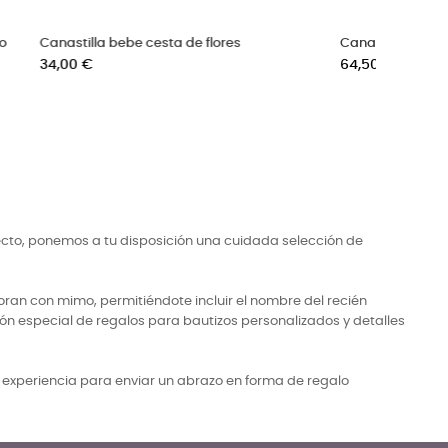
Canastilla bebé en cesto de algodón
Regala un reportaje
celeste
Precio
300,00 €
-110,00 €
Precio
86,50 €
base
ecto, ponemos a tu disposición una cuidada selección de
ran con mimo, permitiéndote incluir el nombre del recién
ón especial de regalos para bautizos personalizados y detalles
a experiencia para enviar un abrazo en forma de regalo