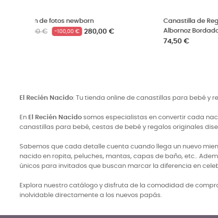
Canastilla para recién nacido paseo
Canastillas bebé eco
Precio
Precio
99,50 €
50,00 €
El Recién Nacido
: Tu tienda online de canastillas para bebé y 
En
El Recién Nacido
somos especialistas en convertir cada naci
canastillas para bebé, cestas de bebé y regalos originales di
Sabemos que cada detalle cuenta cuando llega un nuevo miembro
nacido en ropita, peluches, mantas, capas de baño, etc.. Adem
únicos para invitados que buscan marcar la diferencia en cele
Explora nuestro catálogo y disfruta de la comodidad de comprar
inolvidable directamente a los nuevos papás.