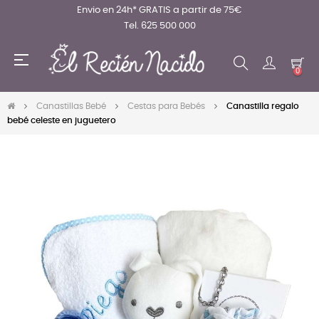
Envio en 24h* GRATIS a partir de 75€
Tel. 625 500 000
Navegación
☰
de
0
palanca
Canastillas Bebé
Cestas para Bebés
Canastilla regalo
bebé celeste en juguetero