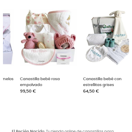
Canastilla bebé rosa
Canastilla bebé con
empolvado
estrellitas grises
Precio
Precio
99,50 €
64,50 €
El Recién Nacido
: Tu tienda online de canastillas para