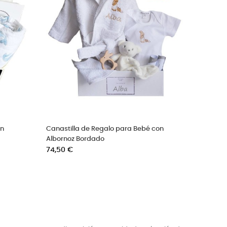
Canastilla bebé rosa con cisnes
Cesta regalo para 
Precio
para mamá
76,50 €
Precio
84,50 €