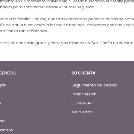
miento en un momento inolvidable. Si estás buscando el detalle perf
señados para sorprender desde el primer segundo.
 a la familia. Por eso, nuestras canastillas personalizadas se elabo
ás de dar la bienvenida a los recién nacidos, contamos con una secci
braciones tan señaladas.
 online con envío gratis y entregas rápidas en 24h. Confía en nuestr
GENERAL
SU CUENTA
gas
Seguimiento del pedido
Iniciar sesión
o
COMENZAR
Mis alertas
dad
osotros