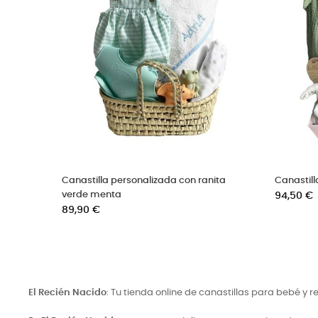
Canastilla mellizos y gemelos
Canastilla bebe en t
Precio
blancos con manta
86,90 €
Precio
92,50 €
El Recién Nacido
: Tu tienda online de canastillas para bebé y 