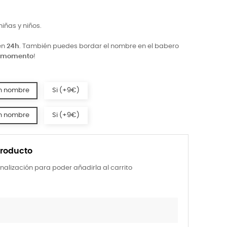
iñas y niños.
en
24h
.
También puedes bordar el nombre en el babero
l momento
!
n nombre
Si (+9€)
n nombre
Si (+9€)
producto
nalización para poder añadirla al carrito