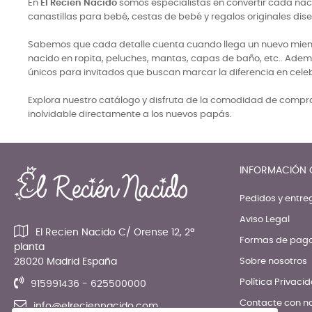
En
El Recién Nacido
somos especialistas en convertir cada naci
canastillas para bebé, cestas de bebé y regalos originales di
Sabemos que cada detalle cuenta cuando llega un nuevo miembro
nacido en ropita, peluches, mantas, capas de baño, etc.. Adem
únicos para invitados que buscan marcar la diferencia en cele
Explora nuestro catálogo y disfruta de la comodidad de comprar
inolvidable directamente a los nuevos papás.
INFORMACIÓN 
Pedidos y entre
Aviso Legal
El Recien Nacido C/ Orense 12, 2ª
Formas de pag
planta
28020 Madrid España
Sobre nosotros
Política Privaci
915991436 - 625500000
Contacte con n
info@elreciennacido.com