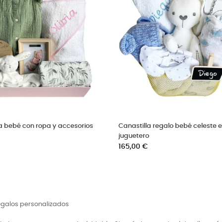
onos celestes y
Canastilla bebe con muselina estrellas
Precio
102,50 €
regalos personalizados