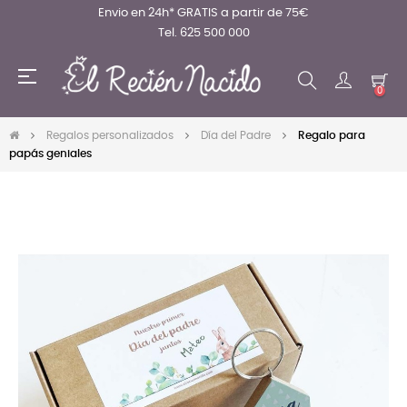
Envio en 24h* GRATIS a partir de 75€
Tel. 625 500 000
Navegación
☰
de
0
palanca
Regalos personalizados
Día del Padre
Regalo para
papás geniales