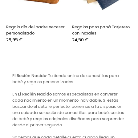
papá Tarjetero
Llavero personalizado con
Detalle divertid
mensaje para papá
primerizos
Precio
Precio
14,50 €
18,00 €
El Recién Nacido
: Tu tienda online de canastillas para
bebé y regalos personalizados
En
El Recién Nacido
somos especialistas en convertir
cada nacimiento en un momento inolvidable. Si estás
buscando el detalle perfecto, ponemos a tu disposición
una cuidada selección de canastillas para bebé, cestas
de bebé y regalos originales diseñados para sorprender
desde el primer segundo.
Sabemos que cada detalle cuenta cuando llega un