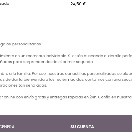
de fotos
Precio
140,00 €
regalos personalizados
miento en un momento inolvidable. Si estás buscando el detalle perf
señados para sorprender desde el primer segundo.
 a la familia. Por eso, nuestras canastillas personalizadas se elabo
ás de dar la bienvenida a los recién nacidos, contamos con una secci
braciones tan señaladas.
 online con envío gratis y entregas rápidas en 24h. Confía en nuestr
GENERAL
SU CUENTA