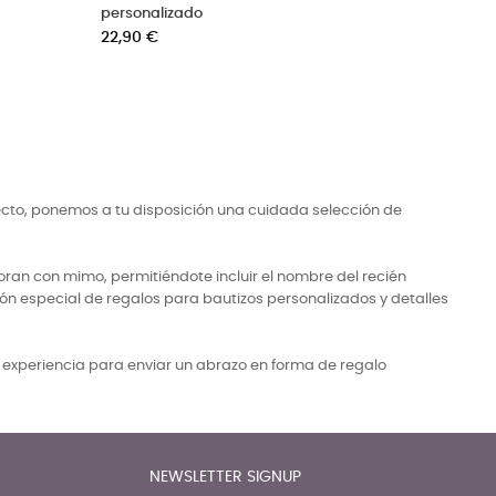
Precio
Precio
20,00 €
17,50 €
ecto, ponemos a tu disposición una cuidada selección de
ran con mimo, permitiéndote incluir el nombre del recién
ón especial de regalos para bautizos personalizados y detalles
a experiencia para enviar un abrazo en forma de regalo
NEWSLETTER SIGNUP