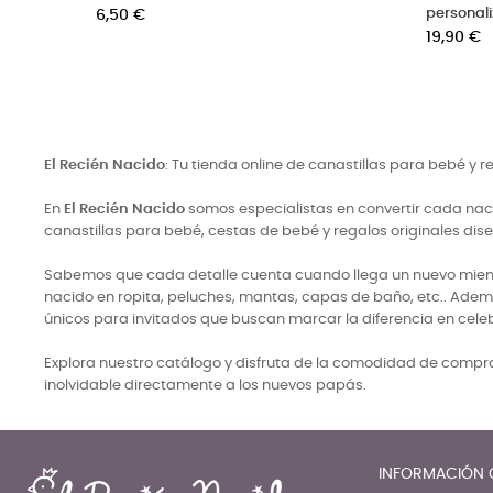
papás
Precio
9,90 €
Precio
49,00 €
El Recién Nacido
: Tu tienda online de canastillas para bebé y 
En
El Recién Nacido
somos especialistas en convertir cada naci
canastillas para bebé, cestas de bebé y regalos originales di
Sabemos que cada detalle cuenta cuando llega un nuevo miembro
nacido en ropita, peluches, mantas, capas de baño, etc.. Adem
únicos para invitados que buscan marcar la diferencia en cele
Explora nuestro catálogo y disfruta de la comodidad de comprar
inolvidable directamente a los nuevos papás.
INFORMACIÓN 