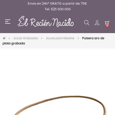
Envio en 24h* GRATIS a partir de 75€
Tel. 625 500 000
Navegación
☰
de
0
palanca
Joyas Grabadas
Joyas para Madres
Pulsera aro de
plata grabada