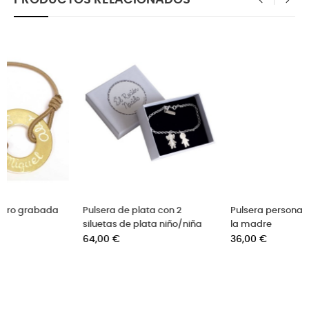
‹
›
Pulsera personalizada día de
Pulsera con 2 medallas d
/niña
la madre
plata grabadas
Precio
Precio
36,00 €
42,00 €