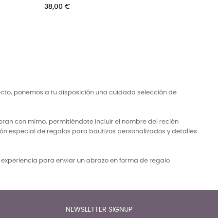
Precio
niño/niña
105,00 €
Precio
72,00 €
ecto, ponemos a tu disposición una cuidada selección de
ran con mimo, permitiéndote incluir el nombre del recién
ón especial de regalos para bautizos personalizados y detalles
a experiencia para enviar un abrazo en forma de regalo
NEWSLETTER SIGNUP