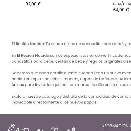
Precio
Precio
36,00 €
39,90 €
El Recién Nacido
: Tu tienda online de canastillas para bebé y 
En
El Recién Nacido
somos especialistas en convertir cada naci
canastillas para bebé, cestas de bebé y regalos originales di
Sabemos que cada detalle cuenta cuando llega un nuevo miembro
nacido en ropita, peluches, mantas, capas de baño, etc.. Adem
únicos para invitados que buscan marcar la diferencia en cele
Explora nuestro catálogo y disfruta de la comodidad de comprar
inolvidable directamente a los nuevos papás.
INFORMACIÓN 