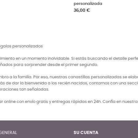
grabadas
Precio
42,00 €
regalos personalizados
miento en un momento inolvidable. Si estás buscando el detalle perf
señados para sorprender desde el primer segundo.
 a la familia. Por eso, nuestras canastillas personalizadas se elabo
ás de dar la bienvenida a los recién nacidos, contamos con una secci
braciones tan señaladas.
 online con envío gratis y entregas rápidas en 24h. Confía en nuestr
GENERAL
SU CUENTA