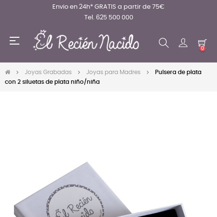
Envio en 24h* GRATIS a partir de 75€
Tel. 625 500 000
Navegación
☰
de
0
palanca
Joyas Grabadas
Joyas para Madres
Pulsera de plata
con 2 siluetas de plata niño/niña