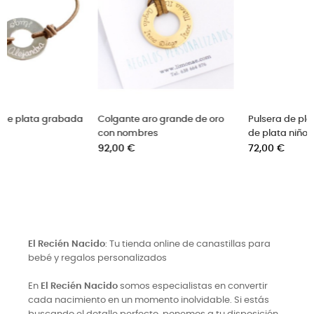
de oro
Pulsera de plata con 3 silueta
Brazalete de plata octó
de plata niño/niña
para grabar hasta 8
Precio
nombres
72,00 €
Precio
120,00 €
El Recién Nacido
: Tu tienda online de canastillas para
bebé y regalos personalizados
En
El Recién Nacido
somos especialistas en convertir
cada nacimiento en un momento inolvidable. Si estás