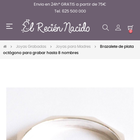
Envio en 24h* GRATIS a partir de 75€
Tel. 625 500 000
Navegación
☰
de
0
palanca
Joyas Grabadas
Joyas para Madres
Brazalete de plata
octógono para grabar hasta 8 nombres