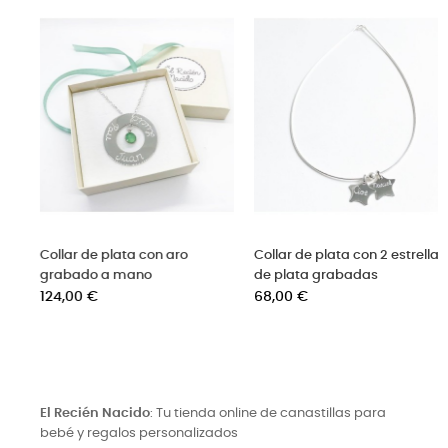
Collar de plata con 2 estrellas
Pulsera aro de oro grabada
de plata grabadas
con nombres
Precio
Precio
68,00 €
48,00 €
El Recién Nacido
: Tu tienda online de canastillas para
bebé y regalos personalizados