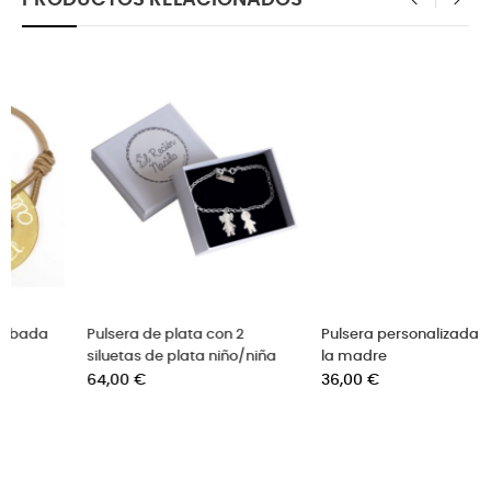
‹
›
Pulsera personalizada día de
Pulsera con 2 medallas de
niña
la madre
plata grabadas
Precio
Precio
36,00 €
42,00 €