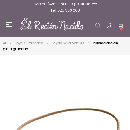
Envio en 24h* GRATIS a partir de 75€
Tel. 625 500 000
Navegación
☰
de
0
palanca
Joyas Grabadas
Joyas para Madres
Pulsera aro de
plata grabada