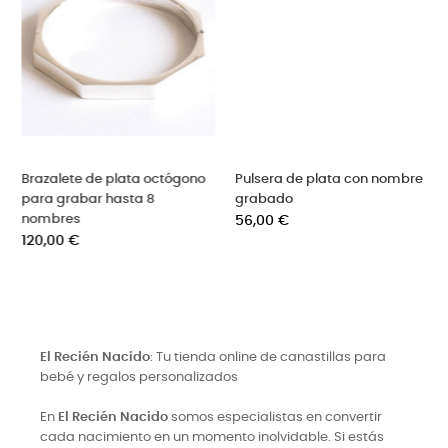
no
Pulsera de plata con nombre
Pulsera aro de plata grabada
grabado
Precio
45,90 €
Precio
56,00 €
El Recién Nacido
: Tu tienda online de canastillas para
bebé y regalos personalizados
En
El Recién Nacido
somos especialistas en convertir
cada nacimiento en un momento inolvidable. Si estás