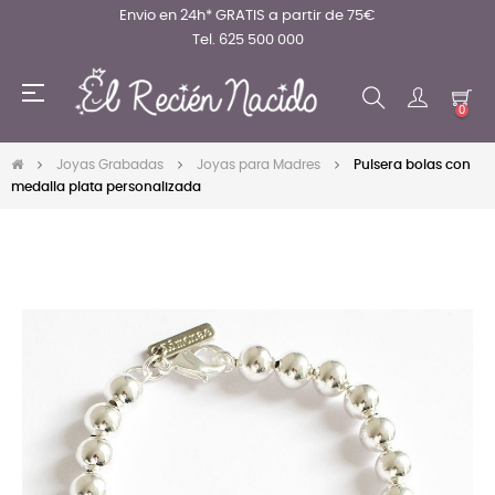
Envio en 24h* GRATIS a partir de 75€
Tel. 625 500 000
Navegación
☰
de
0
palanca
Joyas Grabadas
Joyas para Madres
Pulsera bolas con
medalla plata personalizada