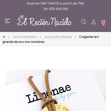
Envio en 24h* GRATIS a partir de 75€
Tel. 625 500 000
Navegación
☰
de
0
palanca
Joyas Grabadas
Joyas para Madres
Colgante aro
grande de oro con nombres