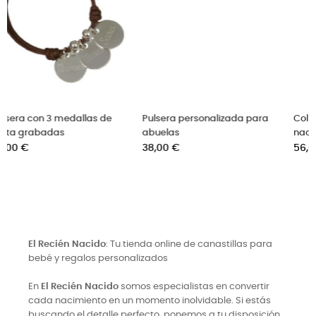
Pulsera personalizada para
Collar plata con medalla de
abuelas
nacimiento personalizada
Precio
Precio
38,00 €
56,00 €
El Recién Nacido
: Tu tienda online de canastillas para
bebé y regalos personalizados
En
El Recién Nacido
somos especialistas en convertir
cada nacimiento en un momento inolvidable. Si estás
buscando el detalle perfecto, ponemos a tu disposición