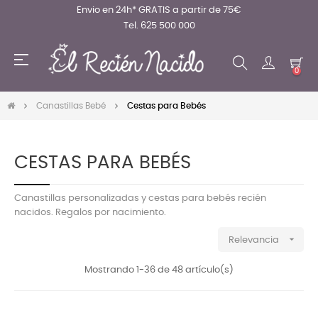
Envio en 24h* GRATIS a partir de 75€
Tel. 625 500 000
Navegación
☰
de
0
palanca
Canastillas Bebé
Cestas para Bebés
CESTAS PARA BEBÉS
Canastillas personalizadas y cestas para bebés recién
nacidos. Regalos por nacimiento.

Relevancia
Mostrando 1-36 de 48 artículo(s)