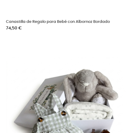
Canastilla de Regalo para Bebé con Albornoz Bordado
Precio
74,50 €