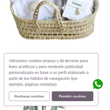
Utilizamos cookies propias y de terceros para
Cesta regalo para bebés con pulsera para mamá
fines analíticos y para mostrarte publicidad
Precio
84,50 €
personalizada en base a un perfil elaborado a
partir de tus hábitos de navegación (por
ejemplo, páginas visitadas).
Rechazar cookies
Permitir cookies