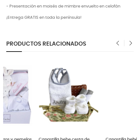
- Presentación en moisés de mimbre envuelto en celofán
¡Entrega GRATIS en toda la península!
PRODUCTOS RELACIONADOS
‹
›
s
Canastilla bebe cesta de
Canastilla bebé vistosa