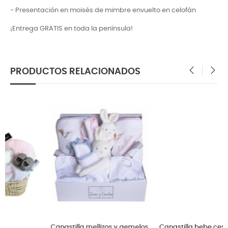
- Presentación en moisés de mimbre envuelto en celofán
¡Entrega GRATIS en toda la península!
PRODUCTOS RELACIONADOS
‹
›
elos
Canastilla bebe cesta de
Canastilla bebé vistosa