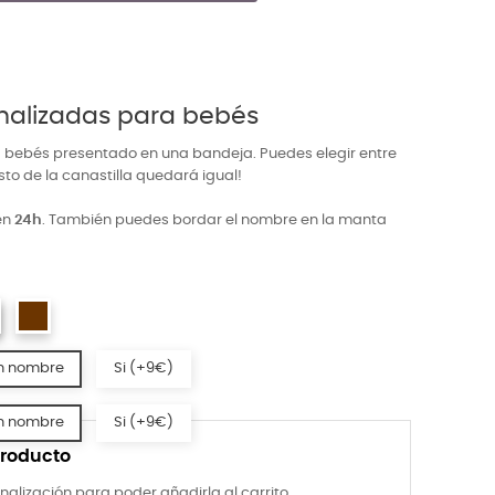
onalizadas para bebés
 bebés presentado en una bandeja. Puedes elegir entre
resto de la canastilla quedará igual!
en
24h
.
También puedes bordar el nombre en la manta
n nombre
Si (+9€)
n nombre
Si (+9€)
producto
nalización para poder añadirla al carrito