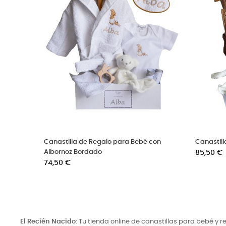
tilla bebé con estrellitas grises
Tarta de pañales mediana
o
Precio
0 €
44,90 €
El Recién Nacido
: Tu tienda online de canastillas para bebé y 