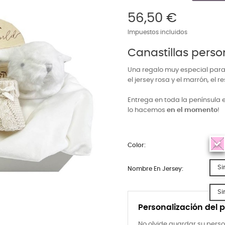
56,50 €
Impuestos incluidos
Canastillas pers
Una regalo muy especial para
el jersey rosa y el marrón, el 
Entrega en toda la península 
lo hacemos
en el momento
!
Color:
Si
Nombre En Jersey:
Si
Nombre En Doudou:
Personalización del 
No olvide guardar su perso