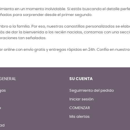
miento en un momento inolvidable. Si estás buscando el detalle perf
señados para sorprender desde el primer segundo.
 a la familia. Por eso, nuestras canastillas personalizadas se elabo
ás de dar la bienvenida a los recién nacidos, contamos con una secci
braciones tan señaladas.
 online con envío gratis y entregas rápidas en 24h. Confía en nuestr
GENERAL
SU CUENTA
gas
Seguimiento del pedido
Iniciar sesión
o
COMENZAR
Mis alertas
dad