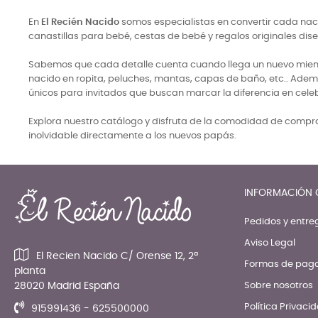
En
El Recién Nacido
somos especialistas en convertir cada naci
canastillas para bebé, cestas de bebé y regalos originales di
Sabemos que cada detalle cuenta cuando llega un nuevo miembro
nacido en ropita, peluches, mantas, capas de baño, etc.. Adem
únicos para invitados que buscan marcar la diferencia en cele
Explora nuestro catálogo y disfruta de la comodidad de comprar
inolvidable directamente a los nuevos papás.
INFORMACIÓN 
Pedidos y entre
Aviso Legal
El Recien Nacido C/ Orense 12, 2ª
Formas de pag
planta
28020 Madrid España
Sobre nosotros
Política Privaci
915991436 - 625500000