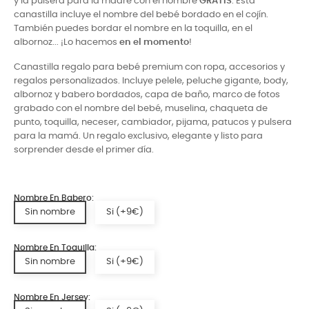
y la pulsera para la madre con el nombre
GRATIS
. Esta
canastilla incluye el nombre del bebé bordado en el cojín.
También puedes bordar el nombre en la toquilla, en el
albornoz... ¡Lo hacemos
en el momento
!
Canastilla regalo para bebé premium con ropa, accesorios y
regalos personalizados. Incluye pelele, peluche gigante, body,
albornoz y babero bordados, capa de baño, marco de fotos
grabado con el nombre del bebé, muselina, chaqueta de
punto, toquilla, neceser, cambiador, pijama, patucos y pulsera
para la mamá. Un regalo exclusivo, elegante y listo para
sorprender desde el primer día.
Nombre En Babero:
Sin nombre
Si (+9€)
Nombre En Toquilla:
Sin nombre
Si (+9€)
Nombre En Jersey: