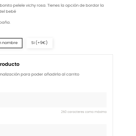
bonito pelele vichy rosa. Tienes la opción de bordar la
del bebé
spaña.
n nombre
Si (+9€)
producto
nalización para poder añadirla al carrito
250 caracteres como máximo