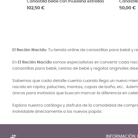
e
Canastilla bebe cesta de flores
Regalos para beb
Precio
chupetes
34,00 €
Precio
499,50 €
El Recién Nacido
: Tu tienda online de canastillas para bebé y 
En
El Recién Nacido
somos especialistas en convertir cada naci
canastillas para bebé, cestas de bebé y regalos originales di
Sabemos que cada detalle cuenta cuando llega un nuevo miembro
nacido en ropita, peluches, mantas, capas de baño, etc.. Adem
únicos para invitados que buscan marcar la diferencia en cele
Explora nuestro catálogo y disfruta de la comodidad de comprar
inolvidable directamente a los nuevos papás.
INFORMACIÓN 