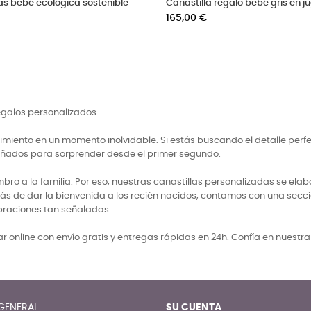
es canastilla 5
Canastilla de bebe representativa en Gri
Precio
350,00 €
regalos personalizados
miento en un momento inolvidable. Si estás buscando el detalle perf
señados para sorprender desde el primer segundo.
 a la familia. Por eso, nuestras canastillas personalizadas se elabo
ás de dar la bienvenida a los recién nacidos, contamos con una secci
braciones tan señaladas.
 online con envío gratis y entregas rápidas en 24h. Confía en nuestr
GENERAL
SU CUENTA