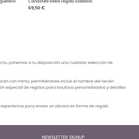
s
Canastilla celebración con botella
Canastilla con ve
champán
Precio
94,50 €
Precio
150,00 €
ecto, ponemos a tu disposición una cuidada selección de
ran con mimo, permitiéndote incluir el nombre del recién
ón especial de regalos para bautizos personalizados y detalles
a experiencia para enviar un abrazo en forma de regalo
NEWSLETTER SIGNUP