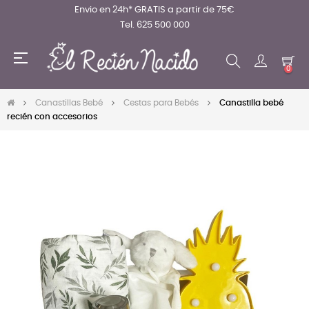
Envio en 24h* GRATIS a partir de 75€
Tel. 625 500 000
Navegación
☰
de
0
palanca
Canastillas Bebé
Cestas para Bebés
Canastilla bebé
recién con accesorios