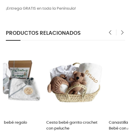
¡Entrega GRATIS en toda la Península!
PRODUCTOS RELACIONADOS
‹
›
et
Canastilla de Regalo para
Canastilla bebé con florecit
Bebé con Albornoz Bordado
rosas para amigos y