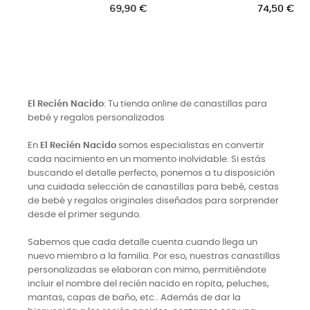
Precio
empleados
74,50 €
Precio
124,50 €
El Recién Nacido
: Tu tienda online de canastillas para
bebé y regalos personalizados
En
El Recién Nacido
somos especialistas en convertir
cada nacimiento en un momento inolvidable. Si estás
buscando el detalle perfecto, ponemos a tu disposición
una cuidada selección de canastillas para bebé, cestas
de bebé y regalos originales diseñados para sorprender
desde el primer segundo.
Sabemos que cada detalle cuenta cuando llega un
nuevo miembro a la familia. Por eso, nuestras canastillas
personalizadas se elaboran con mimo, permitiéndote
incluir el nombre del recién nacido en ropita, peluches,
mantas, capas de baño, etc.. Además de dar la