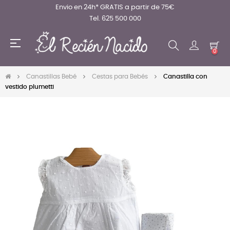
Envio en 24h* GRATIS a partir de 75€
Tel. 625 500 000
Navegación
☰
de
0
palanca
Canastillas Bebé
Cestas para Bebés
Canastilla con
vestido plumetti