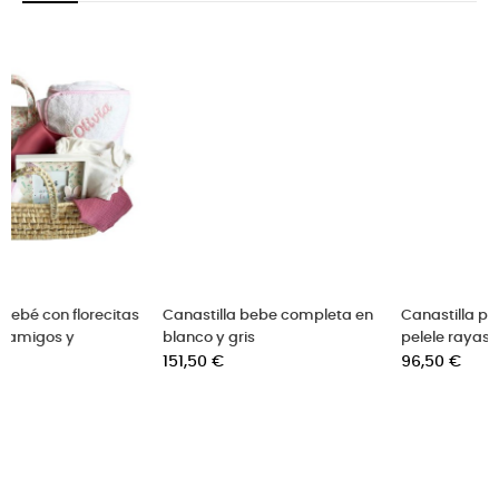
‹
›
Canastilla bebe completa en
Canastilla para recién nacido
blanco y gris
pelele rayas
Precio
Precio
151,50 €
96,50 €