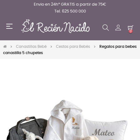
Envio en 24h* GRATIS a partir de 75€
Tel. 625 500 000
Navegación
☰
de
0
palanca
Canastillas Bebé
Cestas para Bebés
Regalos para bebes
canastilla 5 chupetes