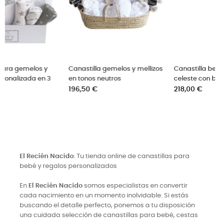
os
Canastilla bebé completa
Canastilla de bebe
celeste con bordado incluido
representativa en Gris
Precio
Precio
218,00 €
350,00 €
El Recién Nacido
: Tu tienda online de canastillas para
bebé y regalos personalizados
En
El Recién Nacido
somos especialistas en convertir
cada nacimiento en un momento inolvidable. Si estás
buscando el detalle perfecto, ponemos a tu disposición
una cuidada selección de canastillas para bebé, cestas