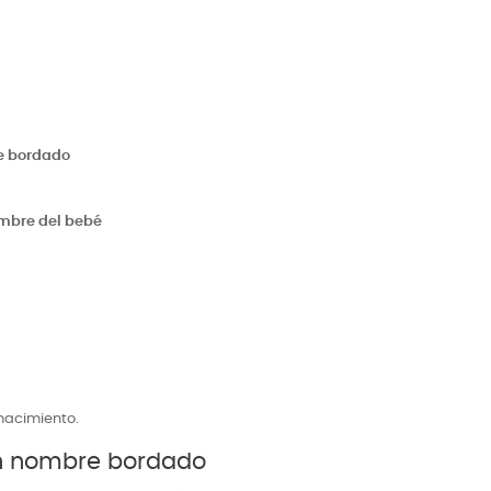
e bordado
ombre del bebé
nacimiento.
on nombre bordado