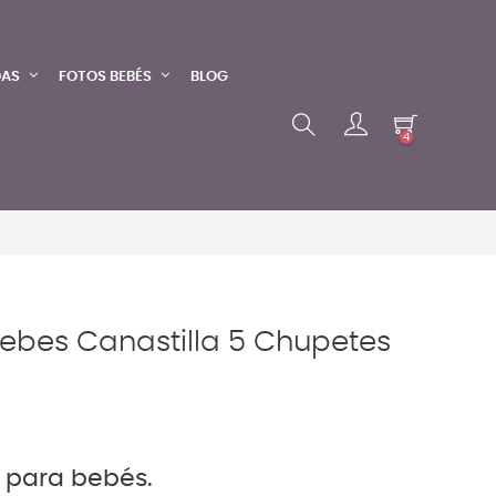
DAS
FOTOS BEBÉS
BLOG
4
ebes Canastilla 5 Chupetes
s para bebés.