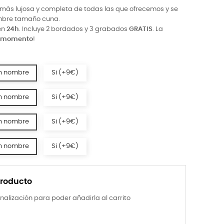
a más lujosa y completa de todas las que ofrecemos y se
mbre tamaño cuna.
en
24h
. Incluye 2 bordados y 3 grabados
GRATIS
.
La
l momento
!
n nombre
Si (+9€)
n nombre
Si (+9€)
n nombre
Si (+9€)
n nombre
Si (+9€)
producto
nalización para poder añadirla al carrito