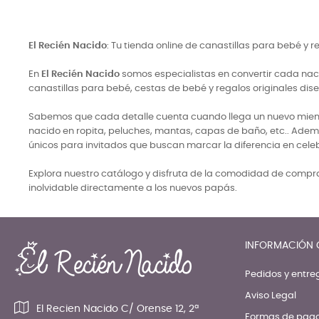
El Recién Nacido
: Tu tienda online de canastillas para bebé y 
En
El Recién Nacido
somos especialistas en convertir cada naci
canastillas para bebé, cestas de bebé y regalos originales di
Sabemos que cada detalle cuenta cuando llega un nuevo miembro
nacido en ropita, peluches, mantas, capas de baño, etc.. Adem
únicos para invitados que buscan marcar la diferencia en cele
Explora nuestro catálogo y disfruta de la comodidad de comprar
inolvidable directamente a los nuevos papás.
INFORMACIÓN 
Pedidos y entre
Aviso Legal
El Recien Nacido C/ Orense 12, 2ª
Formas de pag