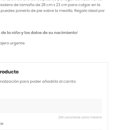
adera de tamaño de 28 cm x 23 cm para colgar en la
puedes ponerlo de pie sobre la mesilla. Regalo ideal por
de la niño y los datos de su nacimiento
!
ajero urgente.
producto
nalización para poder añadirla al carrito
250 caracteres como máximo
o: