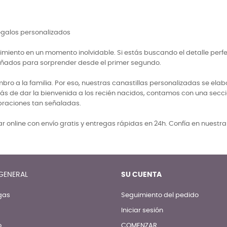
regalos personalizados
miento en un momento inolvidable. Si estás buscando el detalle perf
señados para sorprender desde el primer segundo.
 a la familia. Por eso, nuestras canastillas personalizadas se elabo
ás de dar la bienvenida a los recién nacidos, contamos con una secci
braciones tan señaladas.
 online con envío gratis y entregas rápidas en 24h. Confía en nuestr
GENERAL
SU CUENTA
gas
Seguimiento del pedido
Iniciar sesión
o
COMENZAR