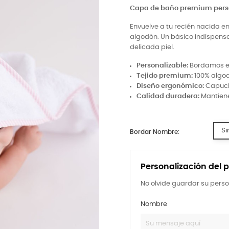
Capa de baño premium perso
Envuelve a tu recién nacida 
algodón. Un básico indispensa
delicada piel.
Personalizable:
Bordamos el
Tejido premium:
100% algod
Diseño ergonómico:
Capucha
Calidad duradera:
Mantiene
Si
Bordar Nombre:
Personalización del 
No olvide guardar su perso
Nombre