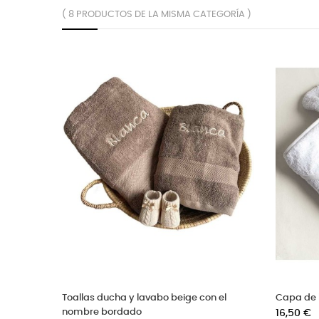
( 8 PRODUCTOS DE LA MISMA CATEGORÍA )
o para bebé con nombre
Toallas ducha y lavabo gris con el
ste
nombre bordado