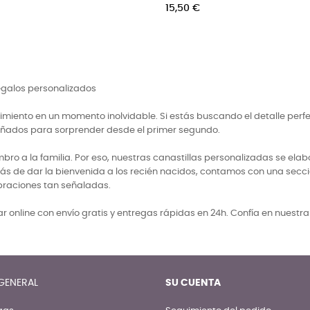
Precio
Precio
15,50 €
45,00 €
regalos personalizados
miento en un momento inolvidable. Si estás buscando el detalle perf
señados para sorprender desde el primer segundo.
 a la familia. Por eso, nuestras canastillas personalizadas se elabo
ás de dar la bienvenida a los recién nacidos, contamos con una secci
braciones tan señaladas.
 online con envío gratis y entregas rápidas en 24h. Confía en nuestr
GENERAL
SU CUENTA