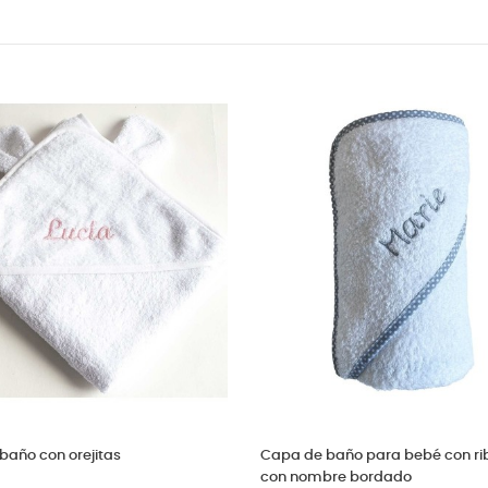
Capa de baño con ribete celeste y
Toallas duch
topitos personalizado
nombre bor