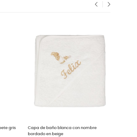
‹
›
a y lavabo beige con el
Capa de baño con orejitas
dado
Precio
16,50 €