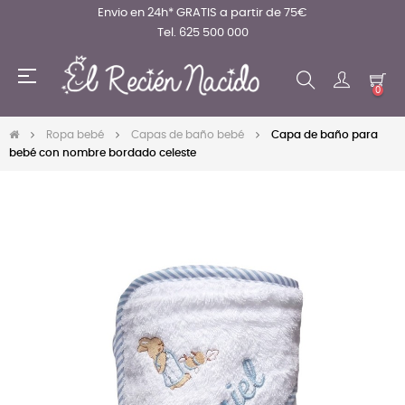
Envio en 24h* GRATIS a partir de 75€
Tel. 625 500 000
Navegación
☰
de
0
palanca
Ropa bebé
Capas de baño bebé
Capa de baño para
bebé con nombre bordado celeste