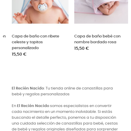
Capa de baño con ribete rosa
Capa de baño para bebé con
Cap
y topitos personalizado
ribete gris con nombre
cele
Precio
bordado
per
15,50 €
Precio
Pre
15,50 €
15,
El Recién Nacido
: Tu tienda online de canastillas para
bebé y regalos personalizados
En
El Recién Nacido
somos especialistas en convertir
cada nacimiento en un momento inolvidable. Si estás
buscando el detalle perfecto, ponemos a tu disposición
una cuidada selección de canastillas para bebé, cestas
de bebé y regalos originales diseñados para sorprender