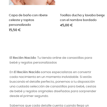
e baño con ribete rosa
Capa de baño para bebé con
Toallas du
os personalizado
nombre bordado celeste
con el no
Precio
Precio
€
15,50 €
45,00 €
El Recién Nacido
: Tu tienda online de canastillas para
bebé y regalos personalizados
En
El Recién Nacido
somos especialistas en convertir
cada nacimiento en un momento inolvidable. Si estás
buscando el detalle perfecto, ponemos a tu disposición
una cuidada selección de canastillas para bebé, cestas
de bebé y regalos originales diseñados para sorprender
desde el primer segundo.
Sabemos que cada detalle cuenta cuando llega un