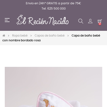
Envio en 24h* GRATIS a partir de 75€
Tel. 625 500 000
Navegación
☰
de
0
palanca
Ropa bebé
Capas de baño bebé
Capa de baño bebé
con nombre bordado rosa