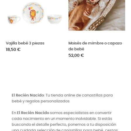
Vajilla bebé 3 piezas
Moisés de mimbre o capazo
Precio
de bebé
18,50 €
Precio
52,00 €
El Recién Nacido
: Tu tienda online de canastillas para
bebé y regalos personalizados
En
El Recién Nacido
somos especialistas en convertir
cada nacimiento en un momento inolvidable. Si estás
buscando el detalle perfecto, ponemos a tu disposición
una cuidada selección de canastillas para bebé, cestas