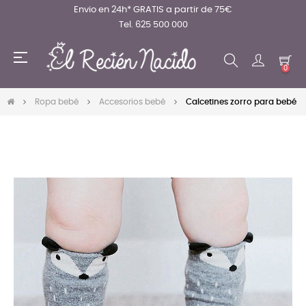
Envio en 24h* GRATIS a partir de 75€
Tel. 625 500 000
Navegación
☰
de
0
palanca
Ropa bebé
Accesorios bebé
Calcetines zorro para bebé