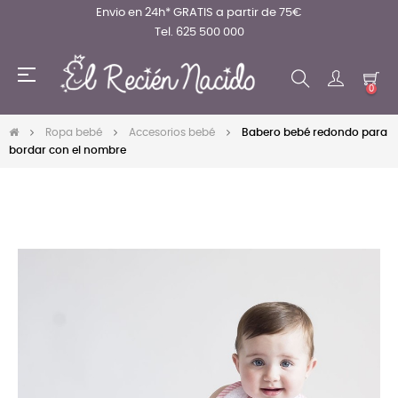
Envio en 24h* GRATIS a partir de 75€
Tel. 625 500 000
Navegación
☰
de
0
palanca
Ropa bebé
Accesorios bebé
Babero bebé redondo para
bordar con el nombre