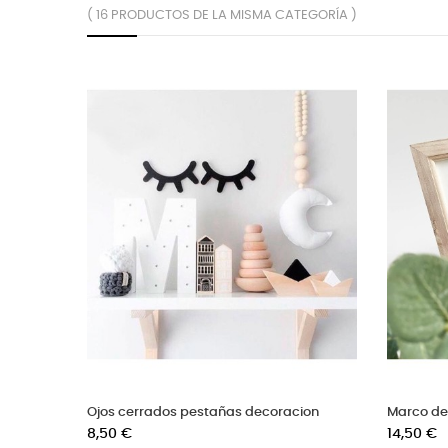
( 16 PRODUCTOS DE LA MISMA CATEGORÍA )
Mochila cuna para el carro del bebé
Cepillo de b
Precio
Precio
59,50 €
5,90 €