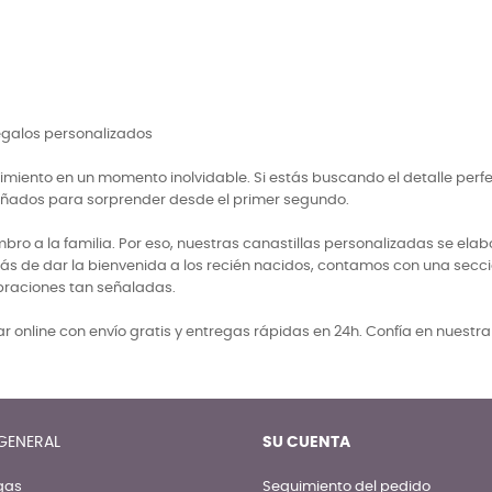
Precio
10,50 €
regalos personalizados
miento en un momento inolvidable. Si estás buscando el detalle perf
señados para sorprender desde el primer segundo.
 a la familia. Por eso, nuestras canastillas personalizadas se elabo
ás de dar la bienvenida a los recién nacidos, contamos con una secci
braciones tan señaladas.
 online con envío gratis y entregas rápidas en 24h. Confía en nuestr
GENERAL
SU CUENTA
gas
Seguimiento del pedido