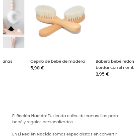
era
Babero bebé redondo para
Manta crecimiento
bordar con el nombre
animalitos para hacer foto
Precio
al bebé
2,95 €
Precio
19,90 €
El Recién Nacido
: Tu tienda online de canastillas para
bebé y regalos personalizados
En
El Recién Nacido
somos especialistas en convertir