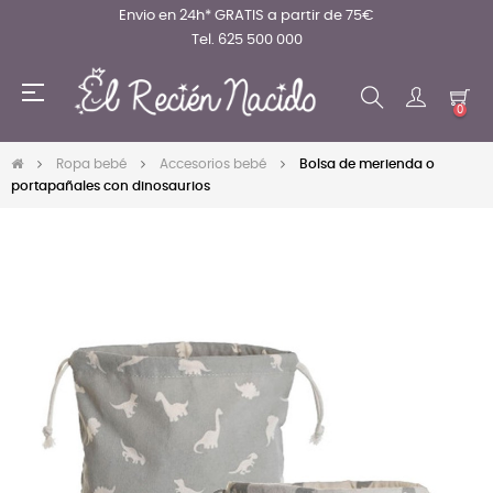
Envio en 24h* GRATIS a partir de 75€
Tel. 625 500 000
Navegación
☰
de
0
palanca
Ropa bebé
Accesorios bebé
Bolsa de merienda o
portapañales con dinosaurios