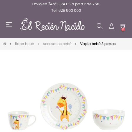
Envio en 24h* GRATIS a partir de 75€
Tel. 625 500 000
Navegación
☰
de
0
palanca
Ropa bebé
Accesorios bebé
Vajilla bebé 3 piezas