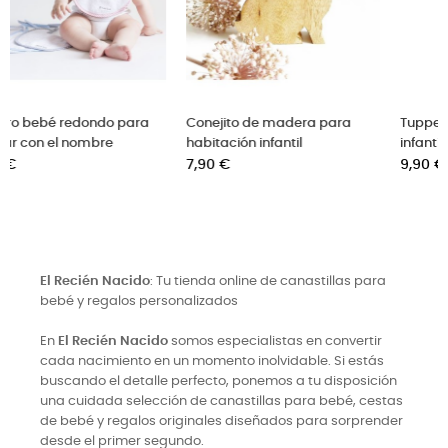
Conejito de madera para
Tuppers o fiambreras
habitación infantil
infantiles set de 3
Precio
Precio
7,90 €
9,90 €
El Recién Nacido
: Tu tienda online de canastillas para
bebé y regalos personalizados
En
El Recién Nacido
somos especialistas en convertir
cada nacimiento en un momento inolvidable. Si estás
buscando el detalle perfecto, ponemos a tu disposición
una cuidada selección de canastillas para bebé, cestas
de bebé y regalos originales diseñados para sorprender
desde el primer segundo.