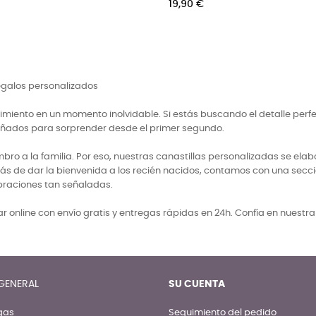
regalos personalizados
miento en un momento inolvidable. Si estás buscando el detalle perf
señados para sorprender desde el primer segundo.
 a la familia. Por eso, nuestras canastillas personalizadas se elabo
ás de dar la bienvenida a los recién nacidos, contamos con una secci
braciones tan señaladas.
 online con envío gratis y entregas rápidas en 24h. Confía en nuestr
GENERAL
SU CUENTA
gas
Seguimiento del pedido