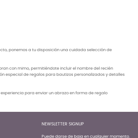
Precio
Prec
2,95 €
49,
ecto, ponemos a tu disposición una cuidada selección de
ran con mimo, permitiéndote incluir el nombre del recién
ón especial de regalos para bautizos personalizados y detalles
a experiencia para enviar un abrazo en forma de regalo
NEWSLETTER SIGNUP
Puede darse de baja en cualquier momento.