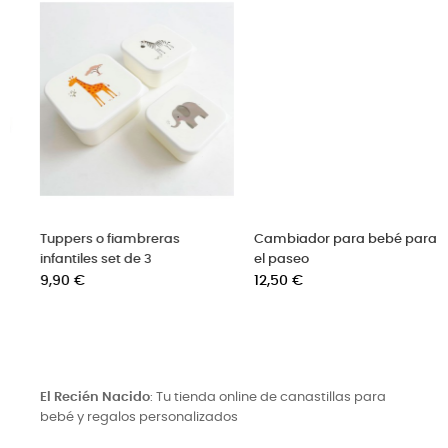
s
Cambiador para bebé para
Primera puesta bebé hos
el paseo
Precio
6,50 €
Precio
12,50 €
El Recién Nacido
: Tu tienda online de canastillas para
bebé y regalos personalizados