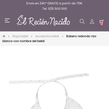
Envio en 24h* GRATIS a partir de 75€
Tel. 625 500 000
Navegación
☰
de
0
palanca
Ropa bebé
Accesorios bebé
Babero redondo rizo
blanco con nombre del bebé