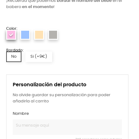
¡Recuerda que podemos
bordar el nombre del bebé
en el
babero
en el momento
!
Color:
Bordado:
No
Si (+9€)
Personalización del producto
No olvide guardar su personalización para poder
añadirla al carrito
Nombre