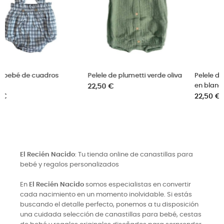
 verde oliva
Pelele de algodón para bebe
Ranita de vichy beig
en blanco
Precio
22,50 €
Precio
22,50 €
El Recién Nacido
: Tu tienda online de canastillas para
bebé y regalos personalizados
En
El Recién Nacido
somos especialistas en convertir
cada nacimiento en un momento inolvidable. Si estás
buscando el detalle perfecto, ponemos a tu disposición
una cuidada selección de canastillas para bebé, cestas