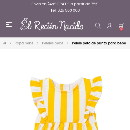
Envio en 24h* GRATIS a partir de 75€
Tel. 625 500 000
Navegación
☰
de
0
palanca
Ropa bebé
Peleles bebé
Pelele peto de punto para bebe