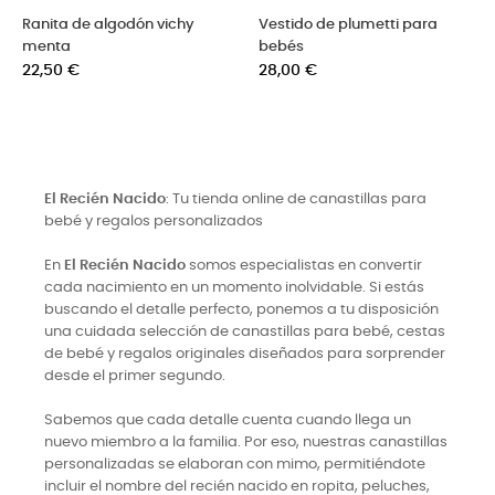
estido de plumetti para
Ranita bebe rayas marineras
Pelel
ebés
Precio
Prec
18,50 €
24,5
recio
8,00 €
El Recién Nacido
: Tu tienda online de canastillas para
bebé y regalos personalizados
En
El Recién Nacido
somos especialistas en convertir
cada nacimiento en un momento inolvidable. Si estás
buscando el detalle perfecto, ponemos a tu disposición
una cuidada selección de canastillas para bebé, cestas
de bebé y regalos originales diseñados para sorprender
desde el primer segundo.
Sabemos que cada detalle cuenta cuando llega un
nuevo miembro a la familia. Por eso, nuestras canastillas
personalizadas se elaboran con mimo, permitiéndote
incluir el nombre del recién nacido en ropita, peluches,