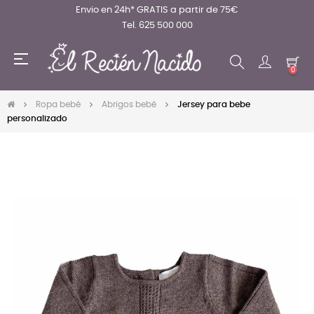
Envio en 24h* GRATIS a partir de 75€
Tel. 625 500 000
Navegación
☰
de
0
palanca
Ropa bebé
Abrigos bebé
Jersey para bebe
personalizado