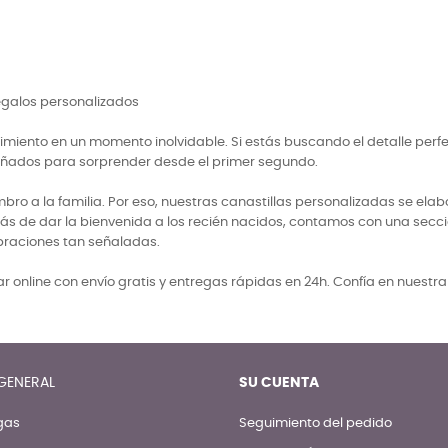
regalos personalizados
miento en un momento inolvidable. Si estás buscando el detalle perf
señados para sorprender desde el primer segundo.
 a la familia. Por eso, nuestras canastillas personalizadas se elabo
ás de dar la bienvenida a los recién nacidos, contamos con una secci
braciones tan señaladas.
 online con envío gratis y entregas rápidas en 24h. Confía en nuestr
GENERAL
SU CUENTA
gas
Seguimiento del pedido