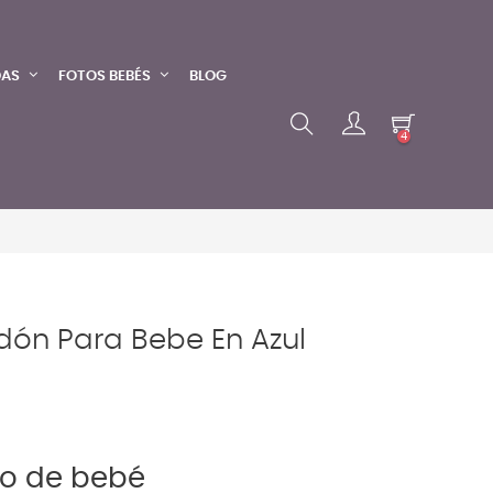
DAS
FOTOS BEBÉS
BLOG
4
dón Para Bebe En Azul
o de bebé