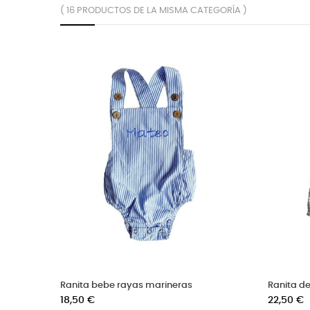
( 16 PRODUCTOS DE LA MISMA CATEGORÍA )
Ranita bebe vichy rosa volantes
Vestido de piqué pa
Precio
Precio
18,50 €
32,00 €