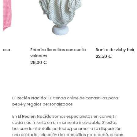
 cuello
Ranita de vichy beige
Pelele rayitas rosas par
Precio
recién nacido
22,50 €
Precio
24,50 €
El Recién Nacido
: Tu tienda online de canastillas para
bebé y regalos personalizados
En
El Recién Nacido
somos especialistas en convertir
cada nacimiento en un momento inolvidable. Si estás
buscando el detalle perfecto, ponemos a tu disposición
una cuidada selección de canastillas para bebé, cestas