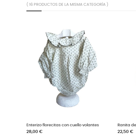
( 16 PRODUCTOS DE LA MISMA CATEGORÍA )
Ranita de algodón vichy menta
Ranita be
Precio
Precio
22,50 €
18,50 €