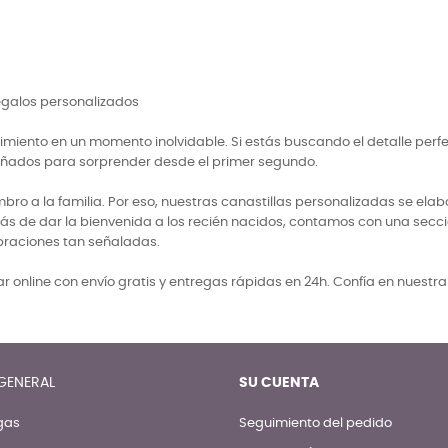
regalos personalizados
miento en un momento inolvidable. Si estás buscando el detalle perf
señados para sorprender desde el primer segundo.
 a la familia. Por eso, nuestras canastillas personalizadas se elabo
ás de dar la bienvenida a los recién nacidos, contamos con una secci
braciones tan señaladas.
 online con envío gratis y entregas rápidas en 24h. Confía en nuestr
GENERAL
SU CUENTA
gas
Seguimiento del pedido