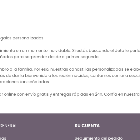
regalos personalizados
miento en un momento inolvidable. Si estás buscando el detalle perf
señados para sorprender desde el primer segundo.
 a la familia. Por eso, nuestras canastillas personalizadas se elabo
ás de dar la bienvenida a los recién nacidos, contamos con una secci
braciones tan señaladas.
 online con envío gratis y entregas rápidas en 24h. Confía en nuestr
GENERAL
SU CUENTA
gas
Seguimiento del pedido