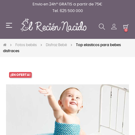
Envio en 24h* GRATIS a partir de 75€
Tel. 625 500 000
Navegación
☰
de
0
palanca
Fotos bebés
Disfraz Bebé
Top elasticos para bebes
disfraces
¡EN OFERTA!