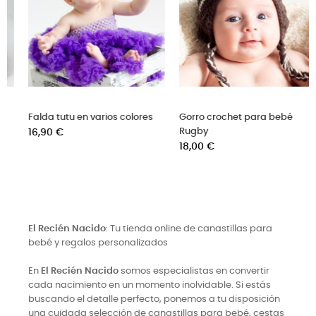
ores
Gorro crochet para bebé
Gorrito de punto para beb
Rugby
hecho a mano con flor
Precio
Precio
18,00 €
9,90 €
El Recién Nacido
: Tu tienda online de canastillas para
bebé y regalos personalizados
En
El Recién Nacido
somos especialistas en convertir
cada nacimiento en un momento inolvidable. Si estás
buscando el detalle perfecto, ponemos a tu disposición
una cuidada selección de canastillas para bebé, cestas