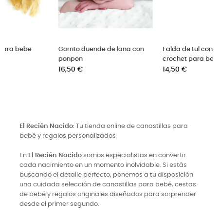
 con
Falda de tul con cuerpo de
Conjunto crochet bebe.
crochet para bebe
Disfraz halloween
Precio
Precio
14,50 €
22,50 €
El Recién Nacido
: Tu tienda online de canastillas para
bebé y regalos personalizados
En
El Recién Nacido
somos especialistas en convertir
cada nacimiento en un momento inolvidable. Si estás
buscando el detalle perfecto, ponemos a tu disposición
una cuidada selección de canastillas para bebé, cestas
de bebé y regalos originales diseñados para sorprender
desde el primer segundo.