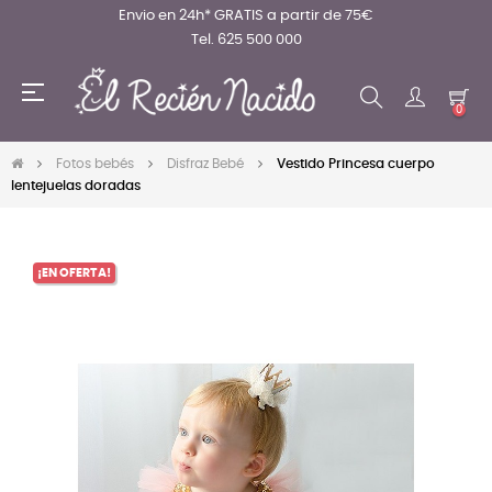
Envio en 24h* GRATIS a partir de 75€
Tel. 625 500 000
Navegación
☰
de
0
palanca
Fotos bebés
Disfraz Bebé
Vestido Princesa cuerpo
lentejuelas doradas
¡EN OFERTA!