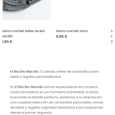
en
Gorro crochet zorro
Vestido de princesa con
Precio
cinturon de brillantes
9,90 €
Precio
36,00 €
El Recién Nacido
: Tu tienda online de canastillas para
bebé y regalos personalizados
En
El Recién Nacido
somos especialistas en convertir
cada nacimiento en un momento inolvidable. Si estás
buscando el detalle perfecto, ponemos a tu disposición
una cuidada selección de canastillas para bebé, cestas
de bebé y regalos originales diseñados para sorprender
desde el primer segundo.