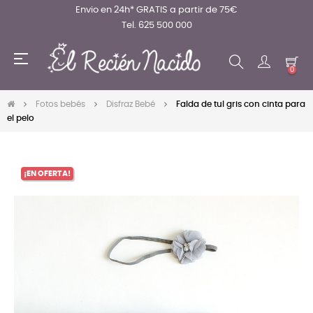
Envio en 24h* GRATIS a partir de 75€
Tel. 625 500 000
Navegación
☰
de
0
palanca
Fotos bebés
Disfraz Bebé
Falda de tul gris con cinta para
el pelo
¡EN OFERTA!