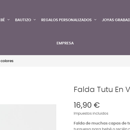
EBÉ
BAUTIZO
REGALOS PERSONALIZADOS
JOYAS GRABA
EMPRESA
 colores
Falda Tutu En 
16,90 €
Impuestos incluidos
Falda de muchas capas de t
turquesa para bebé o recién na