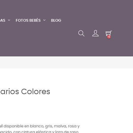
DAS
FOTOS BEBÉS
BLOG
4
Varios Colores
ul
disponible en blanco, gris, malva, rosa y
cido, con cintura elástica y lazo de raso.