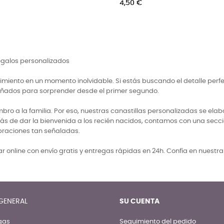
regalos personalizados
miento en un momento inolvidable. Si estás buscando el detalle perf
señados para sorprender desde el primer segundo.
 a la familia. Por eso, nuestras canastillas personalizadas se elabo
ás de dar la bienvenida a los recién nacidos, contamos con una secci
braciones tan señaladas.
 online con envío gratis y entregas rápidas en 24h. Confía en nuestr
GENERAL
SU CUENTA
gas
Seguimiento del pedido