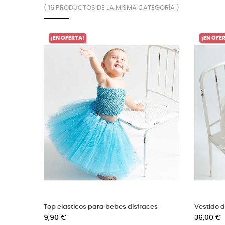
( 16 PRODUCTOS DE LA MISMA CATEGORÍA )
s para bebe
Pajarita a rayas blanca y negra
Precio
4,50 €