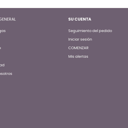
GENERAL
SU CUENTA
gas
Seguimiento del pedido
Iniciar sesión
o
COMENZAR
Mis alertas
dad
osotros