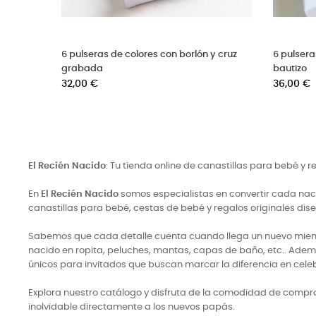
mbre para
Cruces de tela para invitados (set de 6)
6 tarri
Precio
invitad
38,00 €
Precio
32,00 
El Recién Nacido
: Tu tienda online de canastillas para bebé y 
En
El Recién Nacido
somos especialistas en convertir cada naci
canastillas para bebé, cestas de bebé y regalos originales di
Sabemos que cada detalle cuenta cuando llega un nuevo miembro
nacido en ropita, peluches, mantas, capas de baño, etc.. Adem
únicos para invitados que buscan marcar la diferencia en cele
Explora nuestro catálogo y disfruta de la comodidad de comprar
inolvidable directamente a los nuevos papás.