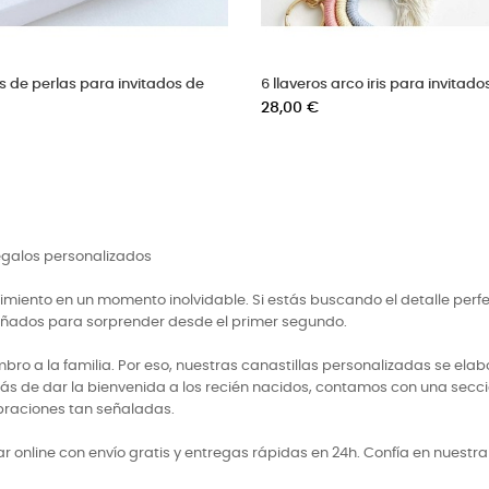
tos de miel personalizados para
6 pulseras de cuarzo personal
os
para invitados
Precio
€
38,00 €
regalos personalizados
miento en un momento inolvidable. Si estás buscando el detalle perf
señados para sorprender desde el primer segundo.
 a la familia. Por eso, nuestras canastillas personalizadas se elabo
ás de dar la bienvenida a los recién nacidos, contamos con una secci
braciones tan señaladas.
 online con envío gratis y entregas rápidas en 24h. Confía en nuestr