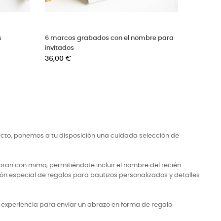
izadas
6 sets de chocolatinas personalizadas
6 puls
Precio
Precio
32,00 €
32,00 
ecto, ponemos a tu disposición una cuidada selección de
ran con mimo, permitiéndote incluir el nombre del recién
ón especial de regalos para bautizos personalizados y detalles
a experiencia para enviar un abrazo en forma de regalo