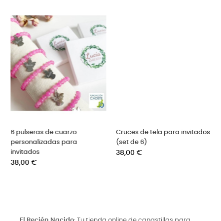
Cruces de tela para invitados
6 sets de chocolatinas
(set de 6)
personalizadas
Precio
Precio
38,00 €
32,00 €
El Recién Nacido
: Tu tienda online de canastillas para