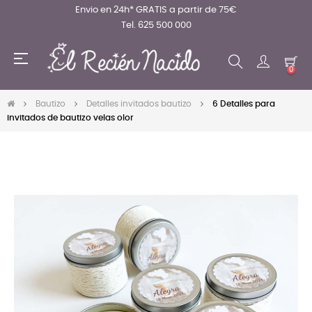
Envio en 24h* GRATIS a partir de 75€
Tel. 625 500 000
Navegación
☰
de
0
palanca
Bautizo
Detalles invitados bautizo
6 Detalles para
invitados de bautizo velas olor